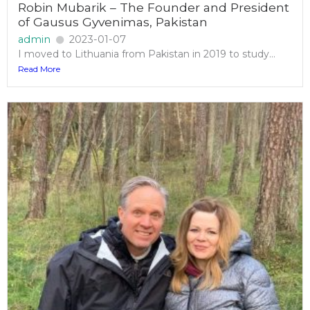
Robin Mubarik – The Founder and President
of Gausus Gyvenimas, Pakistan
admin
2023-01-07
I moved to Lithuania from Pakistan in 2019 to study...
Read More