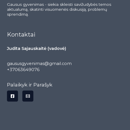
Gausus gyvenimas - siekia skleisti savižudybės temos
aktualumą, skatinti visuomenės diskusiją, problemų
sprendimą.
Kontaktai
Judita Sajauskaitė (vadovė)
gaususgyvenimas@gmail.com
+37063649076
Palaikyk ir Parašyk