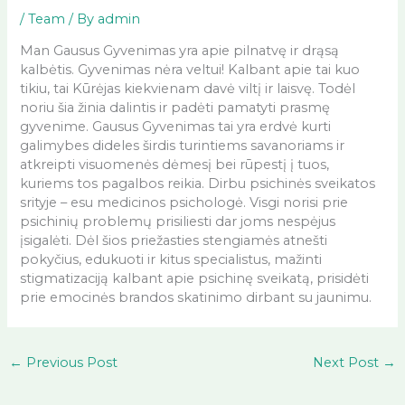
/
Team
/ By
admin
Man Gausus Gyvenimas yra apie pilnatvę ir drąsą
kalbėtis. Gyvenimas nėra veltui! Kalbant apie tai kuo
tikiu, tai Kūrėjas kiekvienam davė viltį ir laisvę. Todėl
noriu šia žinia dalintis ir padėti pamatyti prasmę
gyvenime. Gausus Gyvenimas tai yra erdvė kurti
galimybes dideles širdis turintiems savanoriams ir
atkreipti visuomenės dėmesį bei rūpestį į tuos,
kuriems tos pagalbos reikia. Dirbu psichinės sveikatos
srityje – esu medicinos psichologė. Visgi norisi prie
psichinių problemų prisiliesti dar joms nespėjus
įsigalėti. Dėl šios priežasties stengiamės atnešti
pokyčius, edukuoti ir kitus specialistus, mažinti
stigmatizaciją kalbant apie psichinę sveikatą, prisidėti
prie emocinės brandos skatinimo dirbant su jaunimu.
←
Previous Post
Next Post
→