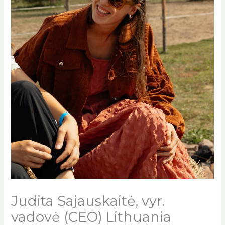
Judita Sajauskaitė, vyr.
vadovė (CEO) Lithuania